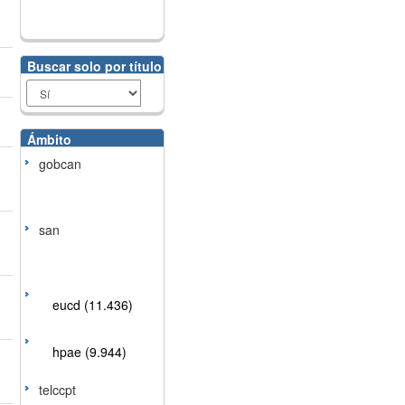
Buscar solo por título
Ámbito
gobcan
san
eucd (11.436)
hpae (9.944)
telccpt