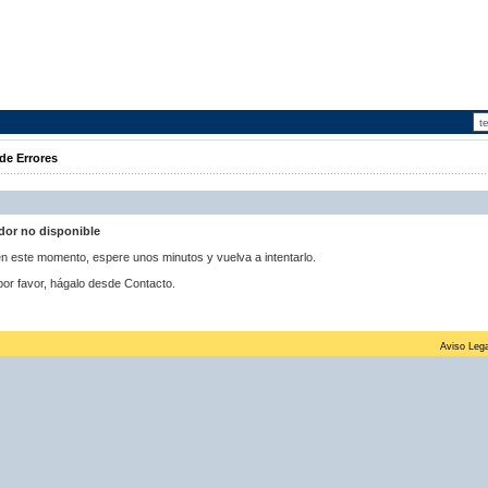
de Errores
idor no disponible
 en este momento, espere unos minutos y vuelva a intentarlo.
por favor, hágalo desde Contacto.
Aviso Lega