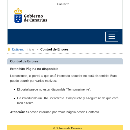
Contacto
Toggle
navigation
Está en:
Inicio
>
Control de Errores
Control de Errores
Error 500: Página no disponible
Lo sentimos, el portal al que está intentado acceder no está disponible. Esto
puede ocurrir por varios motivos:
El portal puede no estar disponible "Temporalmente".
Ha introducido un URL incorrecto. Compruebe y asegúrese de que está
bien escrito.
Atención:
Si desea informar, por favor, hágalo desde Contacto.
© Gobierno de Canarias