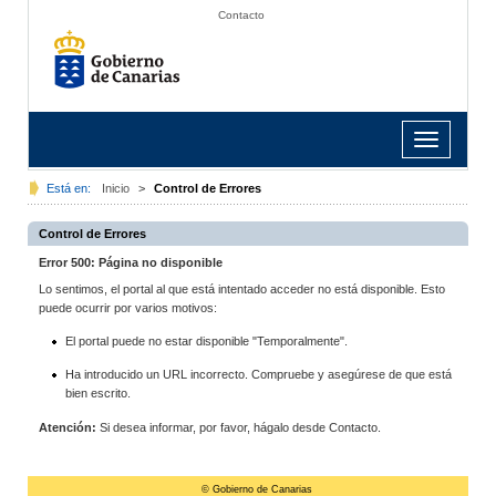
Contacto
Toggle
navigation
Está en:
Inicio
>
Control de Errores
Control de Errores
Error 500: Página no disponible
Lo sentimos, el portal al que está intentado acceder no está disponible. Esto
puede ocurrir por varios motivos:
El portal puede no estar disponible "Temporalmente".
Ha introducido un URL incorrecto. Compruebe y asegúrese de que está
bien escrito.
Atención:
Si desea informar, por favor, hágalo desde Contacto.
© Gobierno de Canarias