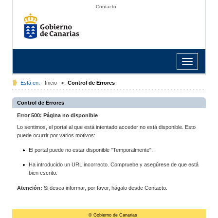
Contacto
Toggle
navigation
Está en:
Inicio
>
Control de Errores
Control de Errores
Error 500: Página no disponible
Lo sentimos, el portal al que está intentado acceder no está disponible. Esto
puede ocurrir por varios motivos:
El portal puede no estar disponible "Temporalmente".
Ha introducido un URL incorrecto. Compruebe y asegúrese de que está
bien escrito.
Atención:
Si desea informar, por favor, hágalo desde Contacto.
© Gobierno de Canarias