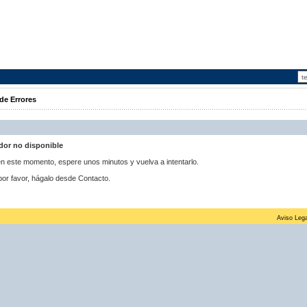
de Errores
idor no disponible
 en este momento, espere unos minutos y vuelva a intentarlo.
por favor, hágalo desde Contacto.
Aviso Lega