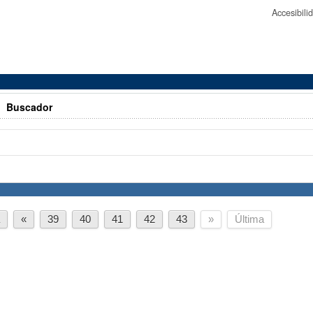
Accesibil
>
Buscador
a
«
39
40
41
42
43
»
Última