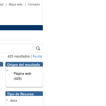
idad
|
Mapa web
|
Contacto
425
resultados
|
Ayuda
Origen del resultado
Página web
(425)
Tipo de Recurso
docx