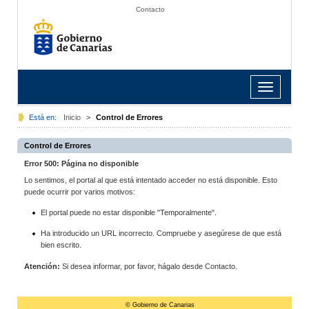
Contacto
Toggle
navigation
Está en:
Inicio
>
Control de Errores
Control de Errores
Error 500: Página no disponible
Lo sentimos, el portal al que está intentado acceder no está disponible. Esto
puede ocurrir por varios motivos:
El portal puede no estar disponible "Temporalmente".
Ha introducido un URL incorrecto. Compruebe y asegúrese de que está
bien escrito.
Atención:
Si desea informar, por favor, hágalo desde Contacto.
© Gobierno de Canarias