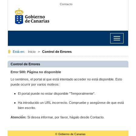
Contacto
Toggle
navigation
Está en:
Inicio
>
Control de Errores
Control de Errores
Error 500: Página no disponible
Lo sentimos, el portal al que está intentado acceder no está disponible. Esto
puede ocurrir por varios motivos:
El portal puede no estar disponible "Temporalmente".
Ha introducido un URL incorrecto. Compruebe y asegúrese de que está
bien escrito.
Atención:
Si desea informar, por favor, hágalo desde Contacto.
© Gobierno de Canarias