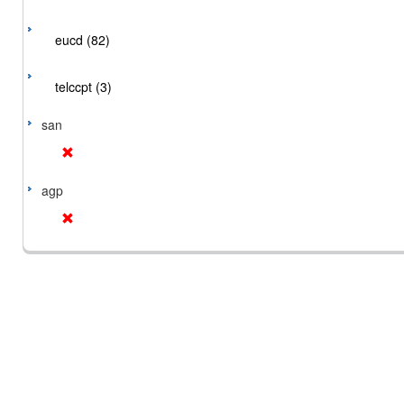
eucd (82)
telccpt (3)
san
agp