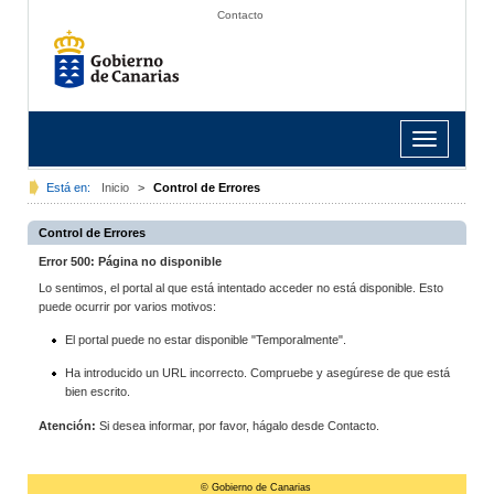
Contacto
Toggle
navigation
Está en:
Inicio
>
Control de Errores
Control de Errores
Error 500: Página no disponible
Lo sentimos, el portal al que está intentado acceder no está disponible. Esto
puede ocurrir por varios motivos:
El portal puede no estar disponible "Temporalmente".
Ha introducido un URL incorrecto. Compruebe y asegúrese de que está
bien escrito.
Atención:
Si desea informar, por favor, hágalo desde Contacto.
© Gobierno de Canarias