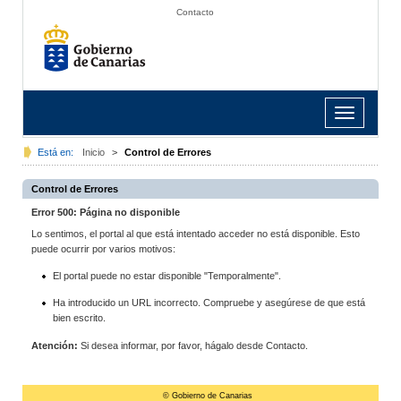
Contacto
Toggle
navigation
Está en:
Inicio
>
Control de Errores
Control de Errores
Error 500: Página no disponible
Lo sentimos, el portal al que está intentado acceder no está disponible. Esto
puede ocurrir por varios motivos:
El portal puede no estar disponible "Temporalmente".
Ha introducido un URL incorrecto. Compruebe y asegúrese de que está
bien escrito.
Atención:
Si desea informar, por favor, hágalo desde Contacto.
© Gobierno de Canarias