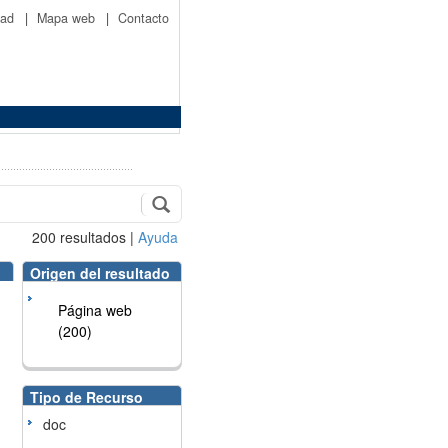
idad
|
Mapa web
|
Contacto
200
resultados
|
Ayuda
Origen del resultado
Página web
(200)
Tipo de Recurso
doc