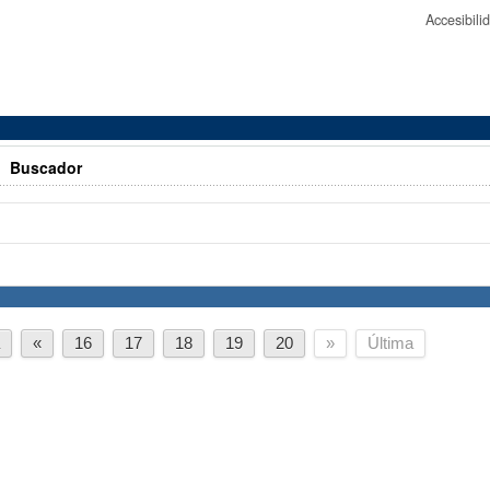
Accesibil
>
Buscador
a
«
16
17
18
19
20
»
Última