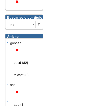
Buscar solo por título
Ámbito
gobcan
eucd (82)
telccpt (3)
san
agp (1)