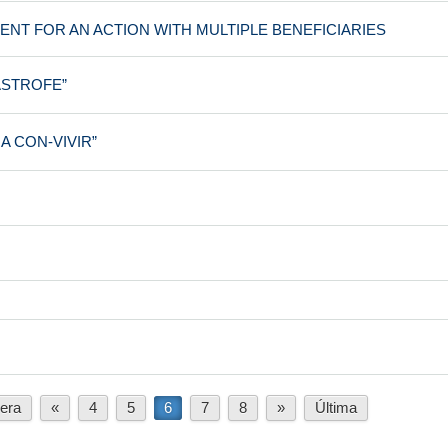
NT FOR AN ACTION WITH MULTIPLE BENEFICIARIES
ÁSTROFE”
A CON-VIVIR”
era
«
4
5
6
7
8
»
Última