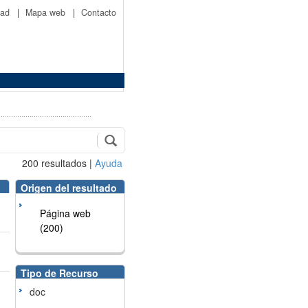
idad
|
Mapa web
|
Contacto
200
resultados
|
Ayuda
Origen del resultado
Página web
(200)
Tipo de Recurso
doc