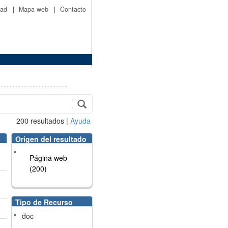
idad
|
Mapa web
|
Contacto
200
resultados
|
Ayuda
Origen del resultado
Página web
(200)
Tipo de Recurso
doc