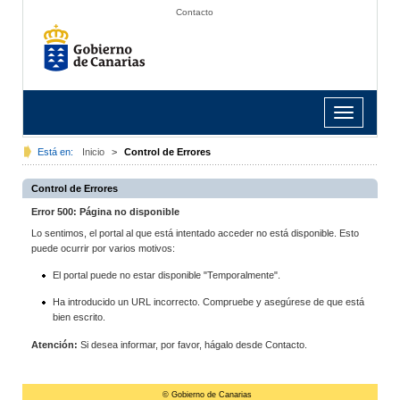
Contacto
Toggle
navigation
Está en:
Inicio
>
Control de Errores
Control de Errores
Error 500: Página no disponible
Lo sentimos, el portal al que está intentado acceder no está disponible. Esto
puede ocurrir por varios motivos:
El portal puede no estar disponible "Temporalmente".
Ha introducido un URL incorrecto. Compruebe y asegúrese de que está
bien escrito.
Atención:
Si desea informar, por favor, hágalo desde Contacto.
© Gobierno de Canarias