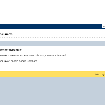
de Errores
idor no disponible
 en este momento, espere unos minutos y vuelva a intentarlo.
por favor, hágalo desde Contacto.
Aviso Lega