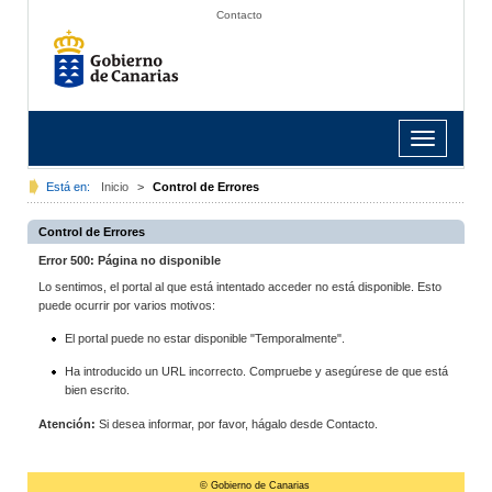
Contacto
Toggle
navigation
Está en:
Inicio
>
Control de Errores
Control de Errores
Error 500: Página no disponible
Lo sentimos, el portal al que está intentado acceder no está disponible. Esto
puede ocurrir por varios motivos:
El portal puede no estar disponible "Temporalmente".
Ha introducido un URL incorrecto. Compruebe y asegúrese de que está
bien escrito.
Atención:
Si desea informar, por favor, hágalo desde Contacto.
© Gobierno de Canarias