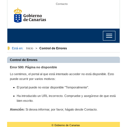
Contacto
Toggle
navigation
Está en:
Inicio
>
Control de Errores
Control de Errores
Error 500: Página no disponible
Lo sentimos, el portal al que está intentado acceder no está disponible. Esto
puede ocurrir por varios motivos:
El portal puede no estar disponible "Temporalmente".
Ha introducido un URL incorrecto. Compruebe y asegúrese de que está
bien escrito.
Atención:
Si desea informar, por favor, hágalo desde Contacto.
© Gobierno de Canarias