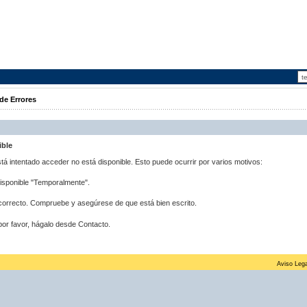
de Errores
ible
stá intentado acceder no está disponible. Esto puede ocurrir por varios motivos:
disponible "Temporalmente".
correcto. Compruebe y asegúrese de que está bien escrito.
por favor, hágalo desde Contacto.
Aviso Lega