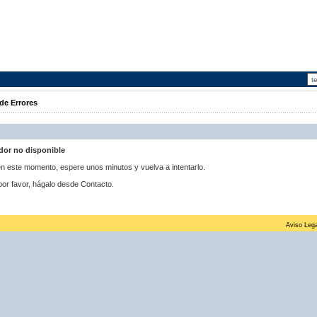
de Errores
idor no disponible
 en este momento, espere unos minutos y vuelva a intentarlo.
por favor, hágalo desde Contacto.
Aviso Lega