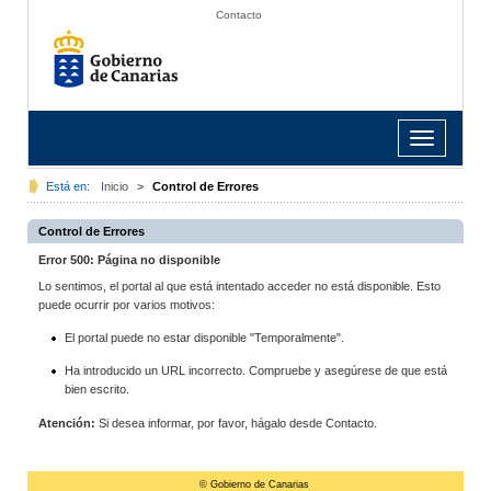
Contacto
Toggle
navigation
Está en:
Inicio
>
Control de Errores
Control de Errores
Error 500: Página no disponible
Lo sentimos, el portal al que está intentado acceder no está disponible. Esto
puede ocurrir por varios motivos:
El portal puede no estar disponible "Temporalmente".
Ha introducido un URL incorrecto. Compruebe y asegúrese de que está
bien escrito.
Atención:
Si desea informar, por favor, hágalo desde Contacto.
© Gobierno de Canarias