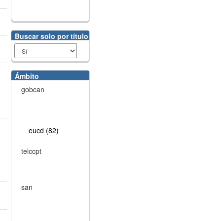
Buscar solo por título
Ámbito
gobcan
eucd (82)
telccpt
san