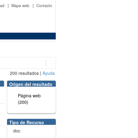
idad
|
Mapa web
|
Contacto
200
resultados
|
Ayuda
Origen del resultado
Página web
(200)
Tipo de Recurso
doc