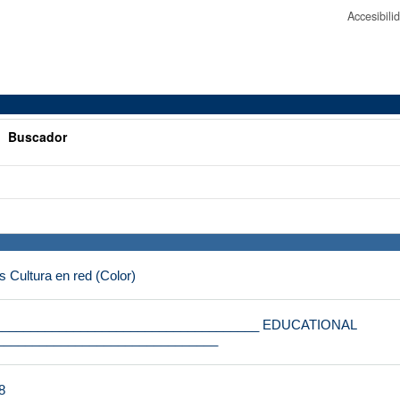
Accesibil
>
Buscador
s Cultura en red (Color)
_____________________________________ EDUCATIONAL
_______________________________
8