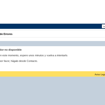
de Errores
idor no disponible
 en este momento, espere unos minutos y vuelva a intentarlo.
por favor, hágalo desde Contacto.
Aviso Lega