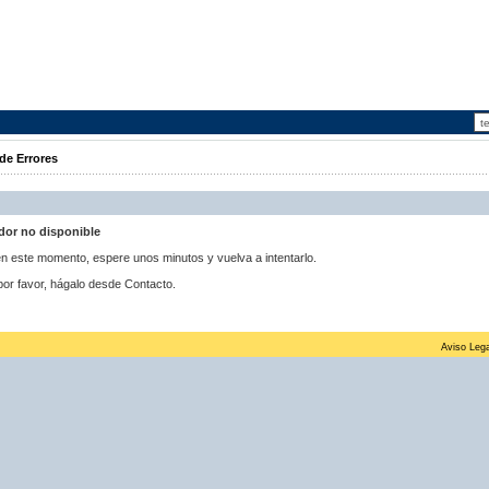
de Errores
idor no disponible
 en este momento, espere unos minutos y vuelva a intentarlo.
por favor, hágalo desde Contacto.
Aviso Lega