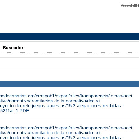
Accesibil
>
Buscador
rnodecanarias.org/cmsgob1/export/sites/transparencia/temas/acci
iva/normativa/tramitacion-de-la-normativa/doc-xi-
proyecto-decreto-juegos-apuestas/15.2-alegaciones-recibidas-
15211al_1.PDF
rnodecanarias.org/cmsgob1/export/sites/transparencia/temas/acci
iva/normativa/tramitacion-de-la-normativa/doc-xi-
proyecto-decreto-juegos-apuestas/15.2-alegaciones-recibidas-