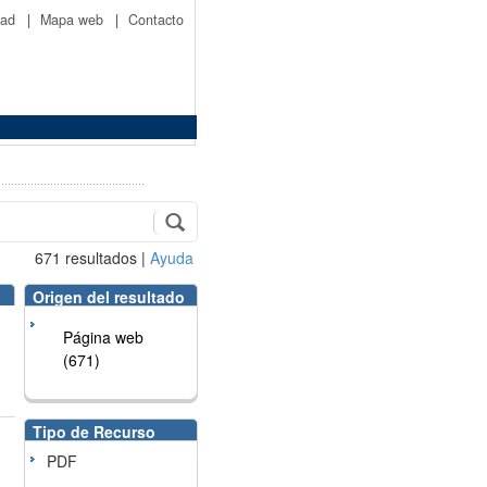
idad
|
Mapa web
|
Contacto
671
resultados
|
Ayuda
Origen del resultado
Página web
(671)
Tipo de Recurso
PDF