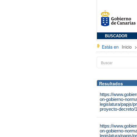
BUSCADOR
Estás en
Inicio
Resultados
https://www.gobie
on-gobierno-normat
legislatura/papjs/
proyecto-decreto/
https://www.gobie
on-gobierno-normat
legislatura/papjs/