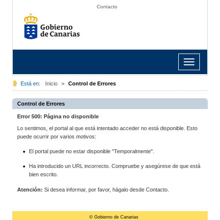
Contacto
Toggle
navigation
Está en:
Inicio
>
Control de Errores
Control de Errores
Error 500: Página no disponible
Lo sentimos, el portal al que está intentado acceder no está disponible. Esto
puede ocurrir por varios motivos:
El portal puede no estar disponible "Temporalmente".
Ha introducido un URL incorrecto. Compruebe y asegúrese de que está
bien escrito.
Atención:
Si desea informar, por favor, hágalo desde Contacto.
© Gobierno de Canarias