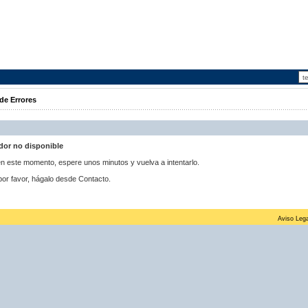
de Errores
idor no disponible
 en este momento, espere unos minutos y vuelva a intentarlo.
por favor, hágalo desde Contacto.
Aviso Lega