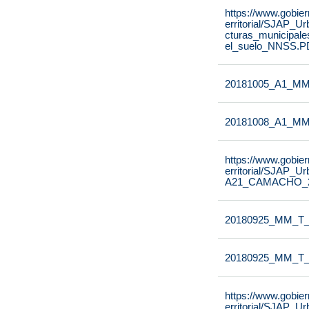
https://www.gobier
erritorial/SJAP
cturas_municipal
el_suelo_NNSS.P
20181005_A1_MM_
20181008_A1_MM_T
https://www.gobier
erritorial/SJ
A21_CAMACHO_2/c
20180925_MM_T_
20180925_MM_T_B
https://www.gobier
erritorial/SJA