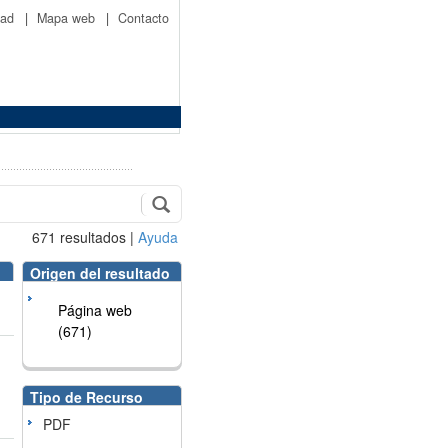
idad
|
Mapa web
|
Contacto
671
resultados
|
Ayuda
Origen del resultado
Página web
(671)
Tipo de Recurso
PDF