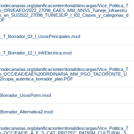
nodecanarias.org/planificacionterritorial/descargas/Vice_Politica_T
_Urb_ORI/EAEO/2022_27098_EAES_MM_NNSS_Tuineje_infraestru
es_en_SU/2022_27098_TUINEJE/P_I_I02_Clases_y_categorias_d
DF
T_Borrador_03_I_UsosPrincipales.mxd
_Borrador_12_I_InfrElectrica.mxd
nodecanarias.org/planificacionterritorial/descargas/Vice_Politica_T
AP_Urb_OCC/EAE/EAE%20ORDINARIA_MM_PGO_TACORONTE_U
opia_autentica_borrador_plan.PDF
Borrador_UsosPorm.mxd
orrador_Alternativa2.mxd
nodecanarias.org/planificacionterritorial/descargas/Vice_Politica_T
P_Urb_OCC/EAE/E_A_E_S_CAT_PROTEC_PATRIM_CULTURAL_S