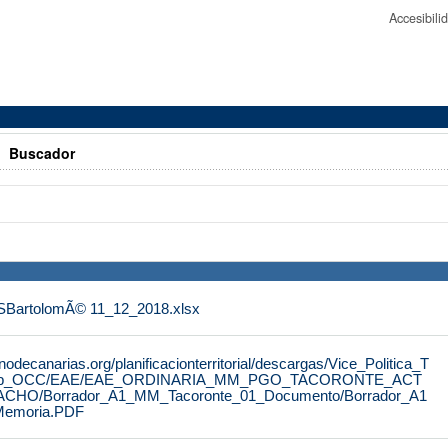
Accesibil
>
Buscador
artolomÃ© 11_12_2018.xlsx
nodecanarias.org/planificacionterritorial/descargas/Vice_Politica_T
AP_Urb_OCC/EAE/EAE_ORDINARIA_MM_PGO_TACORONTE_ACT
HO/Borrador_A1_MM_Tacoronte_01_Documento/Borrador_A1
Memoria.PDF