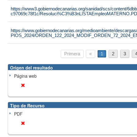
https://www3.gobiernodecanarias.org/sanidad/scs/content/6db
c97069c78f1c/Resoluci%C3%B3nLISTAEmpleoMATERNO.P
https://www.gobiernodecanarias.org/medioambiente/desc
PIOS_2024/ORDEN_122_2024_MODIF_ORDEN_72_2024_EN
Primera
«
1
2
3
Origen del resultado
Página web
Tipo de Recurso
PDF