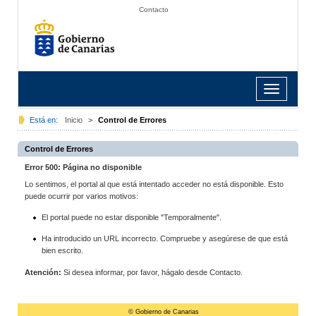
Contacto
Toggle
navigation
Está en:
Inicio
>
Control de Errores
Control de Errores
Error 500: Página no disponible
Lo sentimos, el portal al que está intentado acceder no está disponible. Esto
puede ocurrir por varios motivos:
El portal puede no estar disponible "Temporalmente".
Ha introducido un URL incorrecto. Compruebe y asegúrese de que está
bien escrito.
Atención:
Si desea informar, por favor, hágalo desde Contacto.
© Gobierno de Canarias