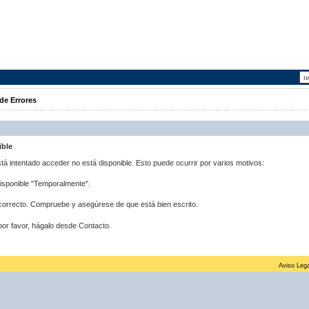
de Errores
ible
stá intentado acceder no está disponible. Esto puede ocurrir por varios motivos:
disponible "Temporalmente".
correcto. Compruebe y asegúrese de que está bien escrito.
por favor, hágalo desde Contacto.
Aviso Lega