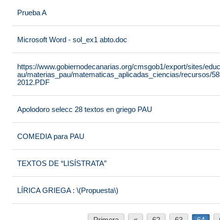
Prueba A
Microsoft Word - sol_ex1 abto.doc
https://www.gobiernodecanarias.org/cmsgob1/export/sites/educ
au/materias_pau/matematicas_aplicadas_ciencias/recur
2012.PDF
Apolodoro selecc 28 textos en griego PAU
COMEDIA para PAU
TEXTOS DE “LISÍSTRATA”
LÍRICA GRIEGA : \(Propuesta\)
Primera
«
62
63
64