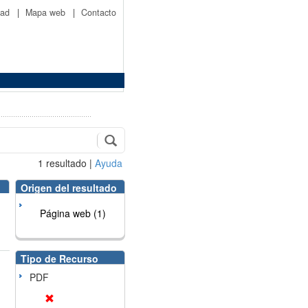
idad
|
Mapa web
|
Contacto
1
resultado
|
Ayuda
Origen del resultado
Página web (1)
Tipo de Recurso
PDF