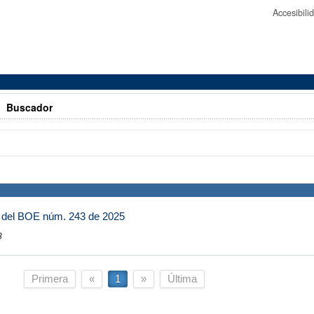
Accesibil
>
Buscador
 del BOE núm. 243 de 2025
8
Primera
«
1
»
Última