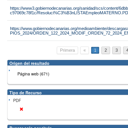
https://www3.gobiernodecanarias.org/sanidad/scs/content/6db
c97069c78f1c/Resoluci%C3%B3nLISTAEmpleoMATERNO.P
https://www.gobiernodecanarias.org/medioambiente/desc
PIOS_2024/ORDEN_122_2024_MODIF_ORDEN_72_2024_EN
Primera
«
1
2
3
Origen del resultado
Página web (671)
Tipo de Recurso
PDF