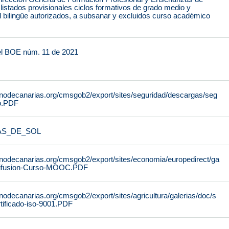
istados provisionales ciclos formativos de grado medio y
 bilingüe autorizados, a subsanar y excluidos curso académico
el BOE núm. 11 de 2021
rnodecanarias.org/cmsgob2/export/sites/seguridad/descargas/seg
ro.PDF
AS_DE_SOL
rnodecanarias.org/cmsgob2/export/sites/economia/europedirect/ga
-difusion-Curso-MOOC.PDF
nodecanarias.org/cmsgob2/export/sites/agricultura/galerias/doc/s
tificado-iso-9001.PDF