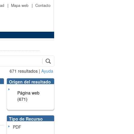
idad
|
Mapa web
|
Contacto
671
resultados
|
Ayuda
Origen del resultado
Página web
(671)
Tipo de Recurso
PDF