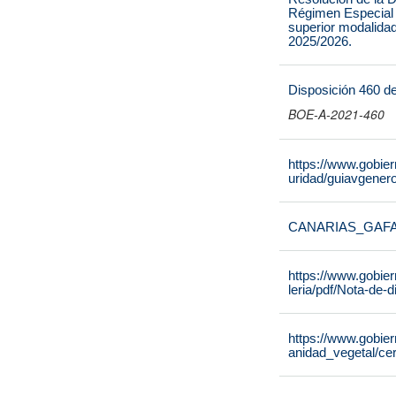
Régimen Especial l
superior modalidad
2025/2026.
Disposición 460 d
BOE-A-2021-460
https://www.gobie
uridad/guiavgene
CANARIAS_GAF
https://www.gobie
leria/pdf/Nota-de
https://www.gobier
anidad_vegetal/cer