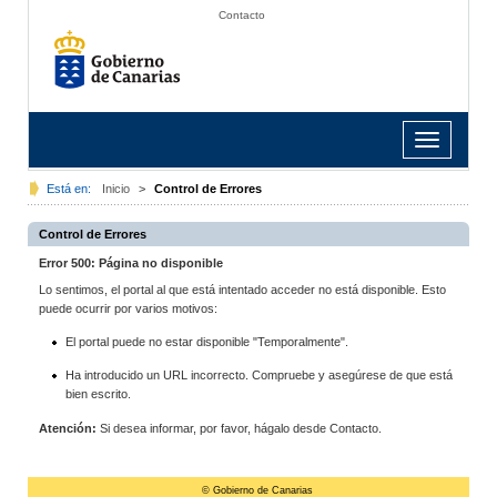
Contacto
Toggle
navigation
Está en:
Inicio
>
Control de Errores
Control de Errores
Error 500: Página no disponible
Lo sentimos, el portal al que está intentado acceder no está disponible. Esto
puede ocurrir por varios motivos:
El portal puede no estar disponible "Temporalmente".
Ha introducido un URL incorrecto. Compruebe y asegúrese de que está
bien escrito.
Atención:
Si desea informar, por favor, hágalo desde Contacto.
© Gobierno de Canarias