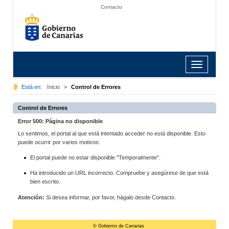
Contacto
Toggle
navigation
Está en:
Inicio
>
Control de Errores
Control de Errores
Error 500: Página no disponible
Lo sentimos, el portal al que está intentado acceder no está disponible. Esto
puede ocurrir por varios motivos:
El portal puede no estar disponible "Temporalmente".
Ha introducido un URL incorrecto. Compruebe y asegúrese de que está
bien escrito.
Atención:
Si desea informar, por favor, hágalo desde Contacto.
© Gobierno de Canarias