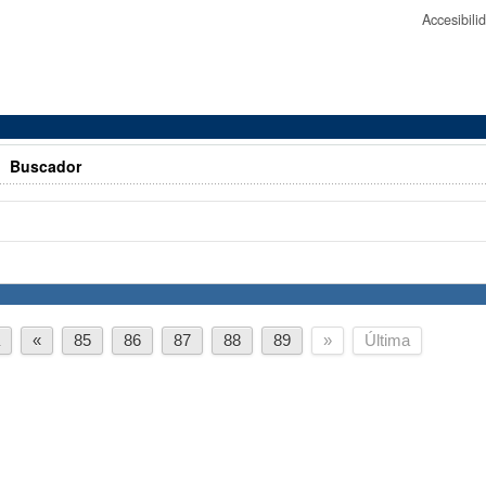
Accesibil
>
Buscador
a
«
85
86
87
88
89
»
Última