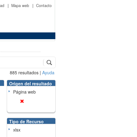
idad
|
Mapa web
|
Contacto
885
resultados
|
Ayuda
Origen del resultado
Página web
Tipo de Recurso
xlsx