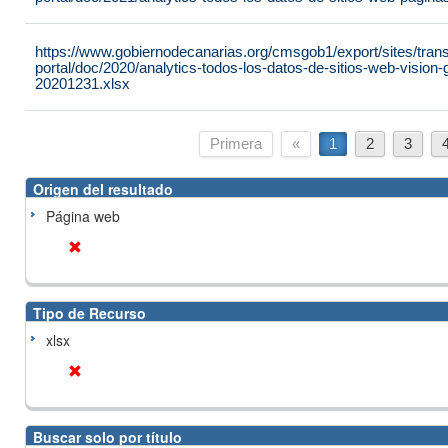
https://www.gobiernodecanarias.org/cmsgob1/export/sites/tran
portal/doc/2020/analytics-todos-los-datos-de-sitios-web-vision
20201231.xlsx
Primera
«
1
2
3
Origen del resultado
Página web
Tipo de Recurso
xlsx
Buscar solo por título