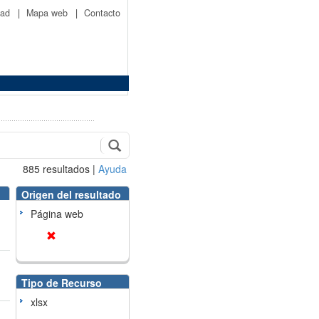
idad
|
Mapa web
|
Contacto
885
resultados
|
Ayuda
Origen del resultado
Página web
Tipo de Recurso
xlsx