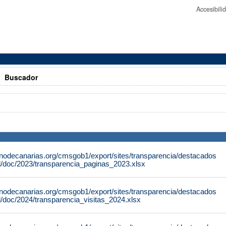
Accesibil
>
Buscador
rnodecanarias.org/cmsgob1/export/sites/transparencia/destacados
al/doc/2023/transparencia_paginas_2023.xlsx
rnodecanarias.org/cmsgob1/export/sites/transparencia/destacados
al/doc/2024/transparencia_visitas_2024.xlsx