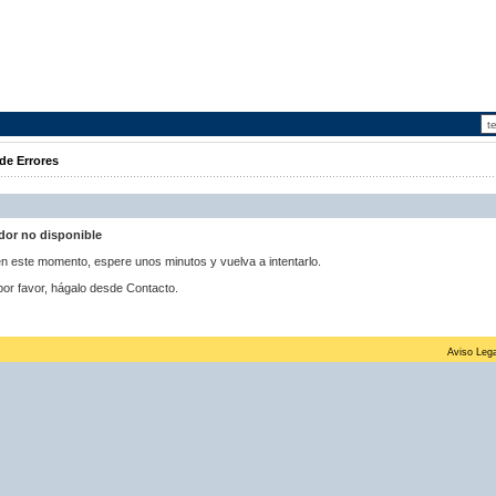
de Errores
idor no disponible
 en este momento, espere unos minutos y vuelva a intentarlo.
por favor, hágalo desde Contacto.
Aviso Lega