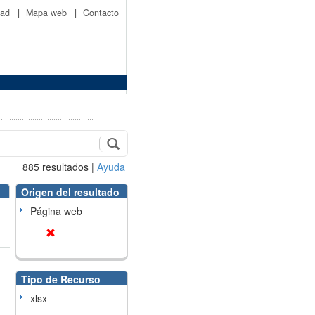
idad
|
Mapa web
|
Contacto
885
resultados
|
Ayuda
Origen del resultado
Página web
Tipo de Recurso
xlsx