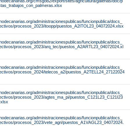
nodecanarias.org/cmsgob2/export/sites/agricultura/galerias/doc/p
stas_trabajos_con_palmeras.xlsx
rnodecanarias.org/administracionespublicas/funcionpublica/docs_
ectivos/procesos_2023/itoopp/puestos_A2ITOL23_04072024.xlsx
rnodecanarias.org/administracionespublicas/funcionpublica/docs_
ectivos/procesos_2023/arq_tec/puestos_A2ARTL23_04072024.xl
rnodecanarias.org/administracionespublicas/funcionpublica/docs_
ectivos/procesos_2024/telecos_a2/puestos_A2TELL24_27122024
rnodecanarias.org/administracionespublicas/funcionpublica/docs_
ectivos/procesos_2023/agtes_ma_pi/puestos_C121L23_C121I23
xlsx
rnodecanarias.org/administracionespublicas/funcionpublica/docs_
ectivos/procesos_2023/vete_agri/puestos_A1VAGL23_04072024.