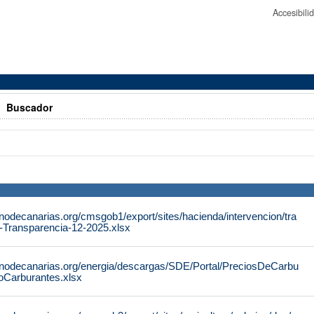
Accesibil
>
Buscador
nodecanarias.org/cmsgob1/export/sites/hacienda/intervencion/tra
-Transparencia-12-2025.xlsx
rnodecanarias.org/energia/descargas/SDE/Portal/PreciosDeCarbu
coCarburantes.xlsx