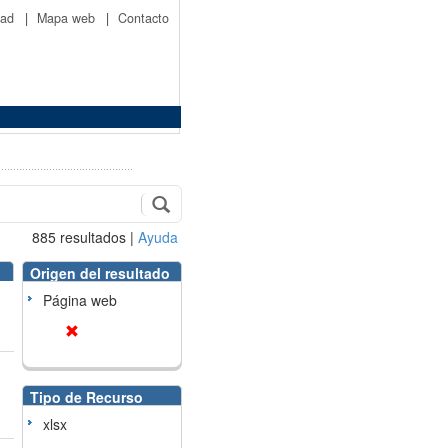
idad
|
Mapa web
|
Contacto
885
resultados
|
Ayuda
Origen del resultado
Página web
Tipo de Recurso
xlsx