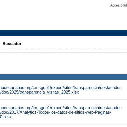
Accesibil
>
Buscador
rnodecanarias.org/cmsgob1/export/sites/transparencia/destacados
al/doc/2025/transparencia_visitas_2025.xlsx
rnodecanarias.org/cmsgob1/export/sites/transparencia/destacados
al/doc/2017/Analytics-Todos-los-datos-de-sitios-web-Paginas-
1.xlsx