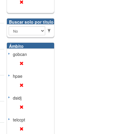
Buscar solo por título
Ámbito
gobcan
hpae
dsidj
telccpt