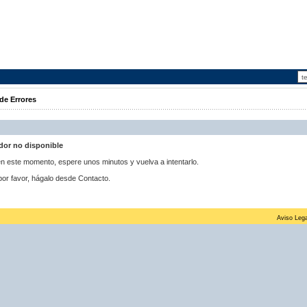
de Errores
idor no disponible
 en este momento, espere unos minutos y vuelva a intentarlo.
por favor, hágalo desde Contacto.
Aviso Lega