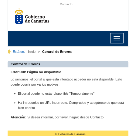
Contacto
Toggle
navigation
Está en:
Inicio
>
Control de Errores
Control de Errores
Error 500: Página no disponible
Lo sentimos, el portal al que está intentado acceder no está disponible. Esto
puede ocurrir por varios motivos:
El portal puede no estar disponible "Temporalmente".
Ha introducido un URL incorrecto. Compruebe y asegúrese de que está
bien escrito.
Atención:
Si desea informar, por favor, hágalo desde Contacto.
© Gobierno de Canarias