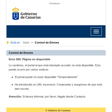
Contacto
Toggle
navigation
Está en:
Inicio
>
Control de Errores
Control de Errores
Error 500: Página no disponible
Lo sentimos, el portal al que está intentado acceder no está disponible. Esto
puede ocurrir por varios motivos:
El portal puede no estar disponible "Temporalmente".
Ha introducido un URL incorrecto. Compruebe y asegúrese de que está
bien escrito.
Atención:
Si desea informar, por favor, hágalo desde Contacto.
© Gobierno de Canarias