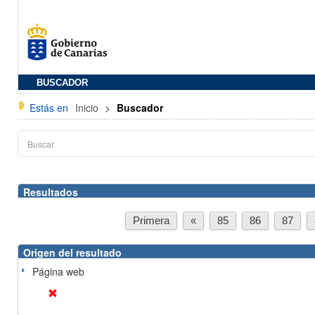
BUSCADOR
Estás en
Inicio
>
Buscador
Resultados
Primera
«
85
86
87
Origen del resultado
Página web