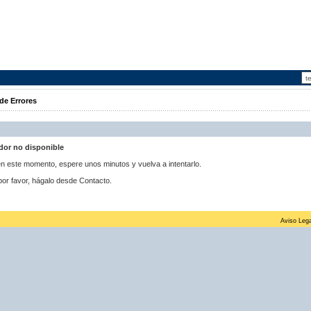
de Errores
idor no disponible
 en este momento, espere unos minutos y vuelva a intentarlo.
por favor, hágalo desde Contacto.
Aviso Lega