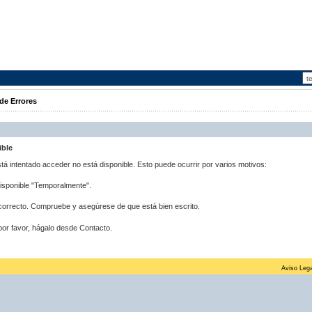
de Errores
ible
stá intentado acceder no está disponible. Esto puede ocurrir por varios motivos:
disponible "Temporalmente".
correcto. Compruebe y asegúrese de que está bien escrito.
por favor, hágalo desde Contacto.
Aviso Lega